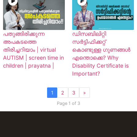
പതുങ്ങിരിക്കുന്ന
ഡിസബിലിറ്റി
അപകടത്തെ
സർട്ടിഫിക്കറ്റ്
തിരിച്ചറിയാം | virtual
കൊണ്ടുള്ള ഗുണങ്ങൾ
AUTISM | screen time in
എന്തൊക്കെ? Why
children | prayatna |
Disability Certificate is
Important?
1
2
3
»
Page 1 of 3